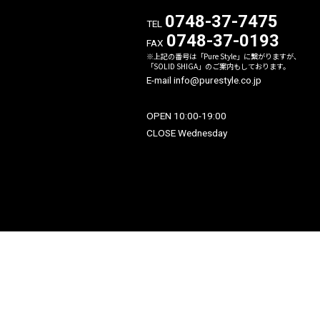
〒523-0004
滋賀県近江八幡市西生来町12
0748-37-747
TEL
0748-37-019
FAX
※上記の番号は「Pure Style」に繋が
「SOLID SHIGA」のご案内もしてお
E-mail info@purestyle.co.jp
OPEN 10:00-19:00
CLOSE Wednesday