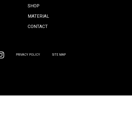
CONCEPT
COORDINATE
INFORMATION
COLUMN
PRODUCTS
GALLERY
SOFA
SHOP
CHAIR
MATERIAL
TABLE
CONTACT
BOARD
OTHER
PRIVACY POLICY
SITE MAP