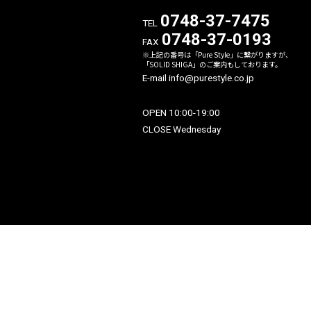
〒523-0004
滋賀県近江八幡市西生来町12
0748-37-747
TEL
0748-37-019
FAX
※上記の番号は「Pure Style」に繋が
「SOLID SHIGA」のご案内もしてお
E-mail info@purestyle.co.jp
OPEN 10:00-19:00
CLOSE Wednesday