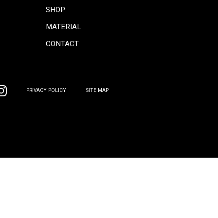
CONCEPT
COORDINATE
INFORMATION
COLUMN
PRODUCTS
GALLERY
SOFA
SHOP
CHAIR
MATERIAL
TABLE
CONTACT
BOARD
OTHER
PRIVACY POLICY
SITE MAP