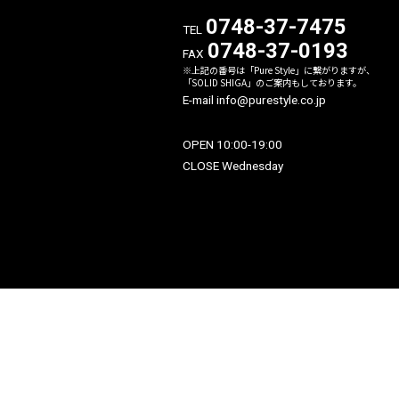
〒523-0004
滋賀県近江八幡市西生来町12
0748-37-747
TEL
0748-37-019
FAX
※上記の番号は「Pure Style」に繋が
「SOLID SHIGA」のご案内もしてお
E-mail info@purestyle.co.jp
OPEN 10:00-19:00
CLOSE Wednesday