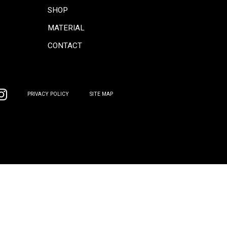
CONCEPT
COORDINATE
INFORMATION
COLUMN
PRODUCTS
GALLERY
SOFA
SHOP
CHAIR
MATERIAL
TABLE
CONTACT
BOARD
OTHER
PRIVACY POLICY
SITE MAP